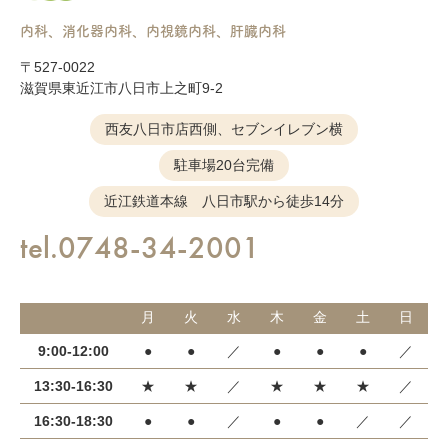
内科、消化器内科、内視鏡内科、肝臓内科
〒527-0022
滋賀県東近江市八日市上之町9-2
西友八日市店西側、セブンイレブン横
駐車場20台完備
近江鉄道本線 八日市駅から徒歩14分
tel.0748-34-2001
月
火
水
木
金
土
日
9:00-12:00
●
●
／
●
●
●
／
13:30-16:30
★
★
／
★
★
★
／
16:30-18:30
●
●
／
●
●
／
／