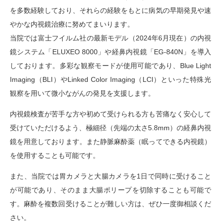
を多数経験しており、それらの経験をもとに病気の早期発見や速
やかな内視鏡治療に努めてまいります。
当院では富士フイルム社の最新モデル（2024年6月現在）の内視
鏡システム「ELUXEO 8000」や経鼻内視鏡「EG-840N」を導入
しております。多彩な観察モードが使用可能であり、Blue Light
Imaging（BLI）やLinked Color Imaging（LCI）といった特殊光
観察を用いて微小ながんの発見を支援します。
内視鏡検査が苦手な方や初めて受けられる方も苦痛なく安心して
受けていただけるよう、極細径（先端の太さ5.8mm）の経鼻内視
鏡を用意しております。また静脈麻酔薬（眠ってできる内視鏡）
を使用することも可能です。
また、当院では胃カメラと大腸カメラを1日で同時に受けること
が可能であり、そのまま大腸ポリープを切除することも可能で
す。麻酔を複数回受けることが難しい方は、ぜひ一度御相談くだ
さい。