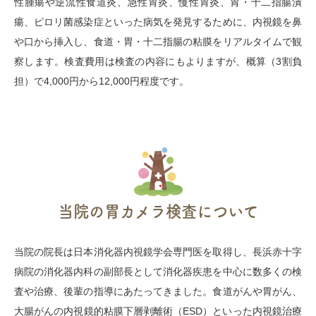
性腫瘍や逆流性食道炎、急性胃炎、慢性胃炎、胃・十二指腸潰
瘍、ピロリ菌感染症といった病気を発見するために、内視鏡を鼻
や口から挿入し、食道・胃・十二指腸の粘膜をリアルタイムで観
察します。検査費用は検査の内容にもよりますが、概算（3割負
担）で4,000円から12,000円程度です。
当院の胃カメラ検査について
当院の院長は日本消化器内視鏡学会専門医を取得し、長浜赤十字
病院の消化器内科の副部長として消化器疾患を中心に数多くの検
査や治療、後輩の指導にあたってきました。食道がんや胃がん、
大腸がんの内視鏡的粘膜下層剥離術（ESD）といった内視鏡治療