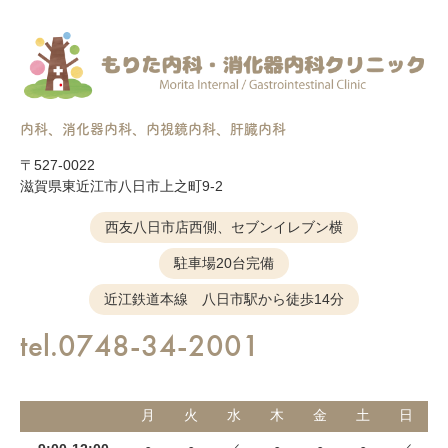
内科、消化器内科、内視鏡内科、肝臓内科
〒527-0022
滋賀県東近江市八日市上之町9-2
西友八日市店西側、セブンイレブン横
駐車場20台完備
近江鉄道本線 八日市駅から徒歩14分
tel.0748-34-2001
月
火
水
木
金
土
日