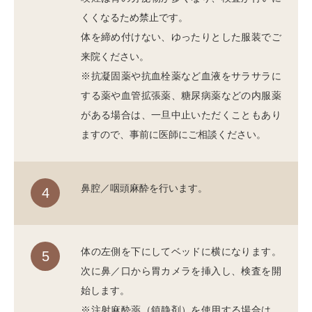
くくなるため禁止です。
体を締め付けない、ゆったりとした服装でご
来院ください。
※抗凝固薬や抗血栓薬など血液をサラサラに
する薬や血管拡張薬、糖尿病薬などの内服薬
がある場合は、一旦中止いただくこともあり
ますので、事前に医師にご相談ください。
鼻腔／咽頭麻酔を行います。
4
体の左側を下にしてベッドに横になります。
5
次に鼻／口から胃カメラを挿入し、検査を開
始します。
※注射麻酔薬（鎮静剤）を使用する場合は、